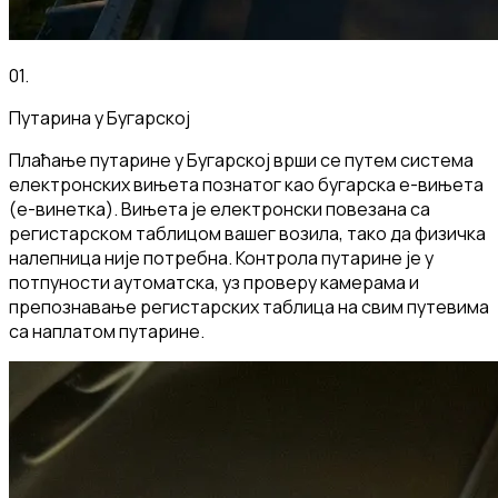
01
.
Путарина у Бугарској
Плаћање путарине у Бугарској врши се путем система
електронских вињета познатог као бугарска е-вињета
(е-винетка). Вињета је електронски повезана са
регистарском таблицом вашег возила, тако да физичка
налепница није потребна. Контрола путарине је у
потпуности аутоматска, уз проверу камерама и
препознавање регистарских таблица на свим путевима
са наплатом путарине.