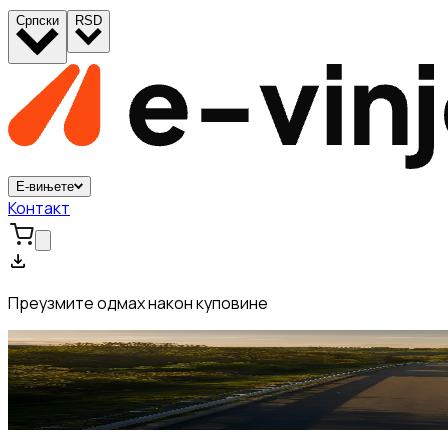
Српски
RSD
Е-вињете
Контакт
Преузмите одмах након куповине