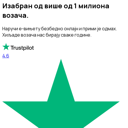
Изабран од више од 1 милиона
возача.
Наручи е-вињету безбедно онлајн и прими је одмах.
Хиљаде возача нас бирају сваке године.
4.6