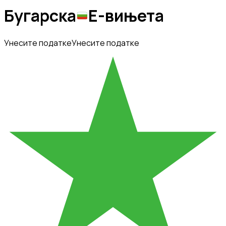
Бугарска
Е-вињета
Унесите податке
Унесите податке