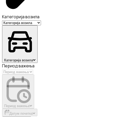
Категорија возила
Категорија возила
Период важења
Период важења
Датум почетка