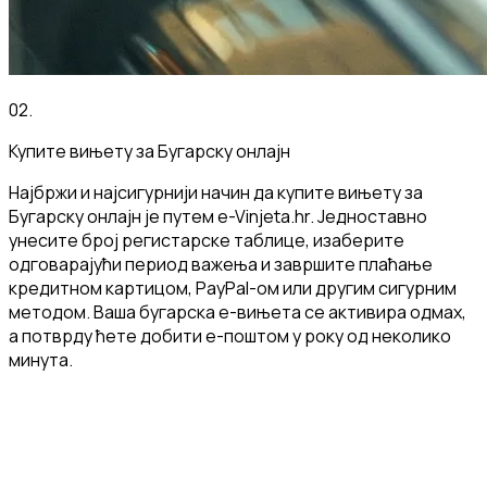
02
.
Купите вињету за Бугарску онлајн
Најбржи и најсигурнији начин да купите вињету за
Бугарску онлајн је путем e-Vinjeta.hr. Једноставно
унесите број регистарске таблице, изаберите
одговарајући период важења и завршите плаћање
кредитном картицом, PayPal-ом или другим сигурним
методом. Ваша бугарска е-вињета се активира одмах,
а потврду ћете добити е-поштом у року од неколико
минута.