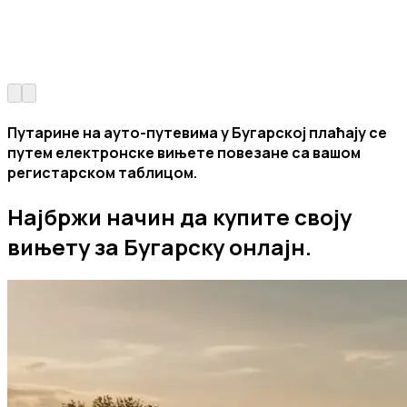
Путарине на ауто-путевима у Бугарској плаћају се
путем електронске вињете повезане са вашом
регистарском таблицом.
Најбржи начин да купите своју
вињету за Бугарску онлајн.