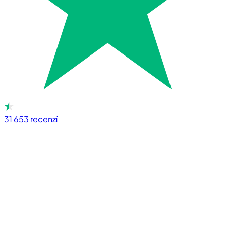
31 653
recenzí