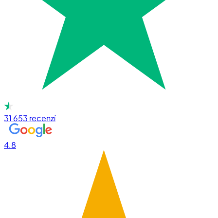
31 653
recenzí
4.8