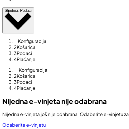
Sljedeći: Podaci
Konfiguracija
2
Košarica
3
Podaci
4
Plaćanje
Konfiguracija
2
Košarica
3
Podaci
4
Plaćanje
Nijedna e-vinjeta nije odabrana
Nijedna e-vinjeta još nije odabrana. Odaberite e-vinjetu za
Odaberite e-vinjetu