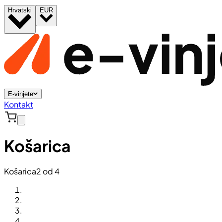
Hrvatski
EUR
E-vinjete
Kontakt
Košarica
Košarica
2 od 4