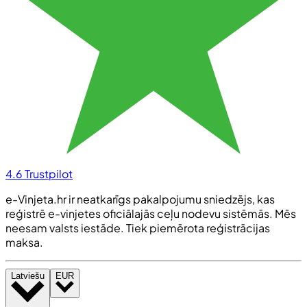
4.6
Trustpilot
e-Vinjeta.hr ir neatkarīgs pakalpojumu sniedzējs, kas
reģistrē e-vinjetes oficiālajās ceļu nodevu sistēmās. Mēs
neesam valsts iestāde. Tiek piemērota reģistrācijas
maksa.
Latviešu
EUR