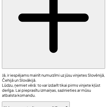
Jā, ir iespējams mainīt numurzīmi uz jūsu vinjetes Slovēnijā,
Čehijā un Slovākijā.
Lūdzu, ņemiet vērā: to var izdarīt tikai pirms vinjete kļūst
derīga. Lai pieprasītu izmaiņas, sazinieties ar mūsu
atbalsta komandu.