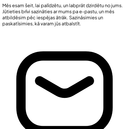
Mēs esam šeit, lai palīdzētu, un labprāt dzirdētu no jums.
Jūtieties brīvi sazināties ar mums pa e-pastu, un mēs
atbildēsim pēc iespējas ātrāk. Sazināsimies un
paskatīsimies, kā varam jūs atbalstīt.