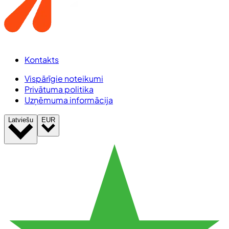
Kontakts
Vispārīgie noteikumi
Privātuma politika
Uzņēmuma informācija
Latviešu
EUR